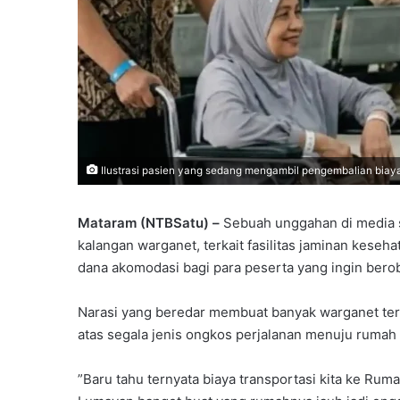
Ilustrasi pasien yang sedang mengambil pengembalian biaya 
Mataram (NTBSatu) –
Sebuah unggahan di media s
kalangan warganet, terkait fasilitas jaminan kese
dana akomodasi bagi para peserta yang ingin berob
Narasi yang beredar membuat banyak warganet te
atas segala jenis ongkos perjalanan menuju rumah 
​”Baru tahu ternyata biaya transportasi kita ke Ru