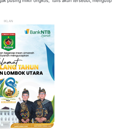
k pusing mikir ongkos,” tulis akun tersebut, mengutip
IKLAN