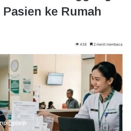
i Pasien ke Rumah
438
2 menit membaca