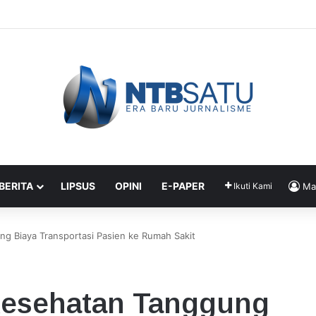
enahanan Didik dan Malaungi, Kejari Bima: Alasan Keamanan
 BERITA
LIPSUS
OPINI
E-PAPER
Ikuti Kami
Ma
g Biaya Transportasi Pasien ke Rumah Sakit
Kesehatan Tanggung