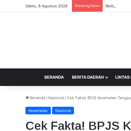
Sabtu, 8 Agustus 2026
Breaking News
Beda Tempat P
BERANDA
BERITA DAERAH
LINTAS
Beranda
/
Nasional
/
Cek Fakta! BPJS Kesehatan Tanggun
Kesehatan
Nasional
Cek Fakta! BPJS 