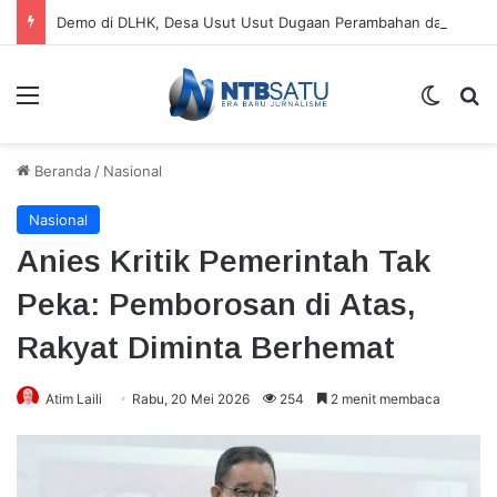
Demo di DLHK, Desa Usut Usut Dugaan Perambahan dan Tambang Ilegal di Hutan NTB
Menu
Switch
Ca
Beranda
/
Nasional
Nasional
Anies Kritik Pemerintah Tak
Peka: Pemborosan di Atas,
Rakyat Diminta Berhemat
Atim Laili
Rabu, 20 Mei 2026
254
2 menit membaca