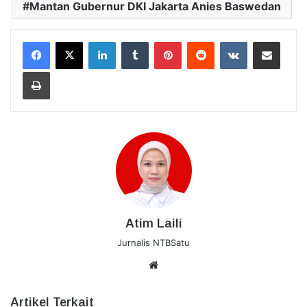
Mantan Gubernur DKI Jakarta Anies Baswedan
LinkedIn
Tumblr
Pinterest
Reddit
VKontakte
Bagikan Lewat Email
Cetak
Atim Laili
Jurnalis NTBSatu
Website
Artikel Terkait