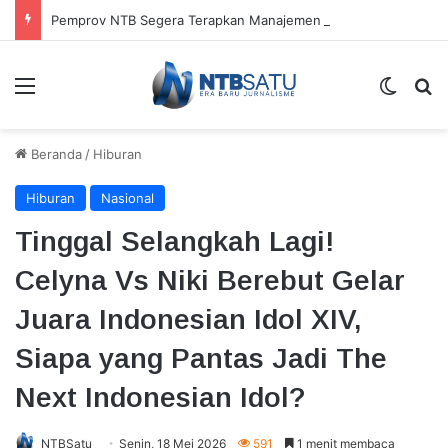
Pemprov NTB Segera Terapkan Manajemen Talenta, Pengisian Jabatan Tak Lagi Andalkan Seleksi Terbuka
Menu
Switch
Ca
Beranda
/
Hiburan
Hiburan
Nasional
Tinggal Selangkah Lagi!
Celyna Vs Niki Berebut Gelar
Juara Indonesian Idol XIV,
Siapa yang Pantas Jadi The
Next Indonesian Idol?
NTBSatu
Senin, 18 Mei 2026
591
1 menit membaca