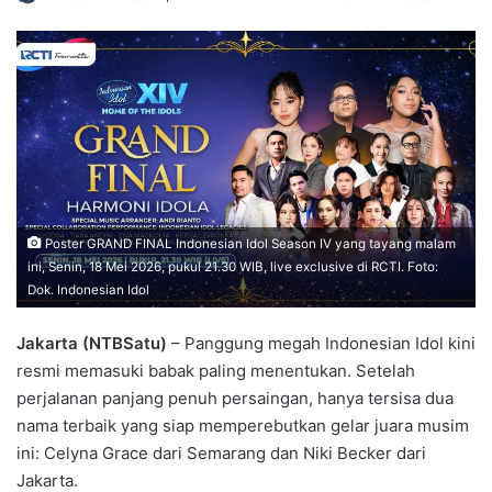
Poster GRAND FINAL Indonesian Idol Season IV yang tayang malam
ini, Senin, 18 Mei 2026, pukul 21.30 WIB, live exclusive di RCTI. Foto:
Dok. Indonesian Idol
Jakarta (NTBSatu)
– Panggung megah Indonesian Idol kini
resmi memasuki babak paling menentukan. Setelah
perjalanan panjang penuh persaingan, hanya tersisa dua
nama terbaik yang siap memperebutkan gelar juara musim
ini: Celyna Grace dari Semarang dan Niki Becker dari
Jakarta.