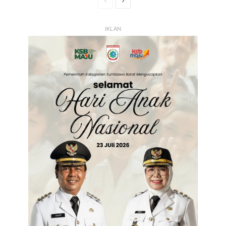
Halaman
Halaman
Sebelumnya
Selanjutnya
IKLAN