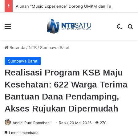
Alunan “Music Experience” Dorong UMKM dan Tenun Lokal
Menu
Switch
Ca
Beranda
/
NTB
/
Sumbawa Barat
Sumbawa Barat
Realisasi Program KSB Maju
Kesehatan: 622 Warga Terima
Bantuan Dana Pendamping,
Akses Rujukan Dipermudah
Andini Putri Ramdhani
Rabu, 20 Mei 2026
270
1 menit membaca