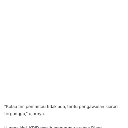
“Kalau tim pemantau tidak ada, tentu pengawasan siaran
terganggu,” ujarnya.
Hingga kini, KPID masih menunggu arahan Dinas