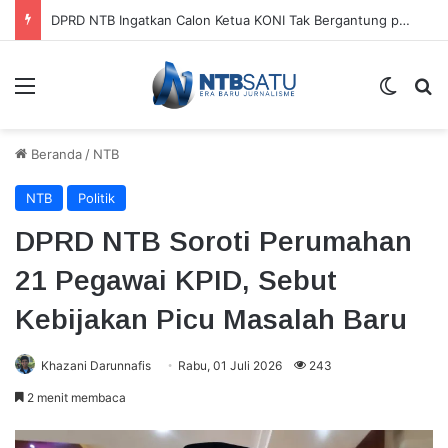
DPRD NTB Ingatkan Calon Ketua KONI Tak Bergantung pada APBD
Menu
Switch
Ca
Beranda
/
NTB
NTB
Politik
DPRD NTB Soroti Perumahan
21 Pegawai KPID, Sebut
Kebijakan Picu Masalah Baru
Khazani Darunnafis
Rabu, 01 Juli 2026
243
2 menit membaca