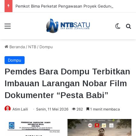
Pemkot Bima Perketat Pengawasan Proyek Gedung Rawat Inap RSUD
Menu
Switch
Ca
Beranda
/
NTB
/
Dompu
Dompu
Pemdes Bara Dompu Terbitkan
Imbauan Larangan Nobar Film
Dokumenter “Pesta Babi”
Atim Laili
Senin, 11 Mei 2026
262
1 menit membaca