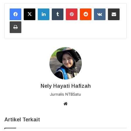
LinkedIn
Tumblr
Pinterest
Reddit
VKontakte
Bagikan Lewat Email
Cetak
Nely Hayati Hafizah
Jurnalis NTBSatu
Website
Artikel Terkait