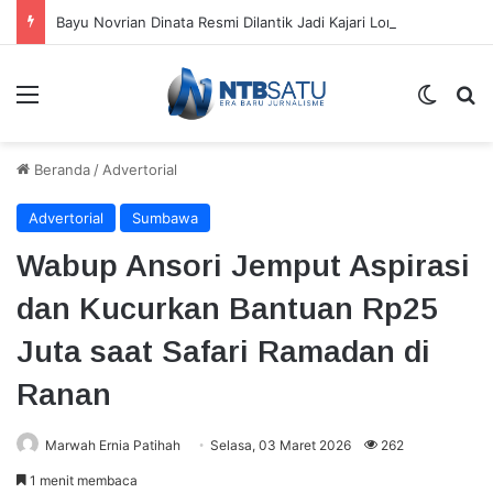
Bayu Novrian Dinata Resmi Dilantik Jadi Kajari Lombok Tengah
Menu
Switch
Ca
Beranda
/
Advertorial
Advertorial
Sumbawa
Wabup Ansori Jemput Aspirasi
dan Kucurkan Bantuan Rp25
Juta saat Safari Ramadan di
Ranan
Marwah Ernia Patihah
Selasa, 03 Maret 2026
262
1 menit membaca