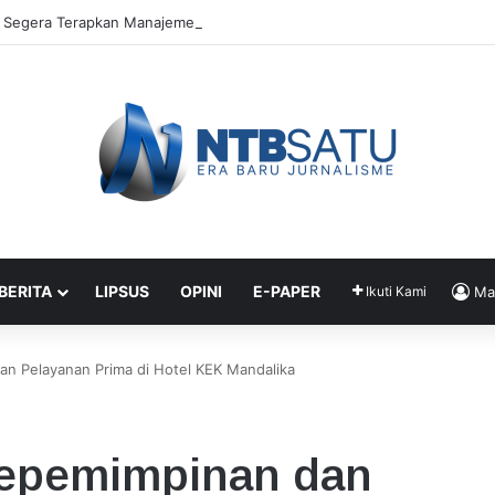
Segera Terapkan Manajemen Talenta, Pengisian Jabatan Tak Lagi Andal
 BERITA
LIPSUS
OPINI
E-PAPER
Ikuti Kami
Ma
n Pelayanan Prima di Hotel KEK Mandalika
epemimpinan dan