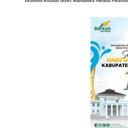
Ekonomi Khusus (KEK) Mandalika melalui Pelatihan