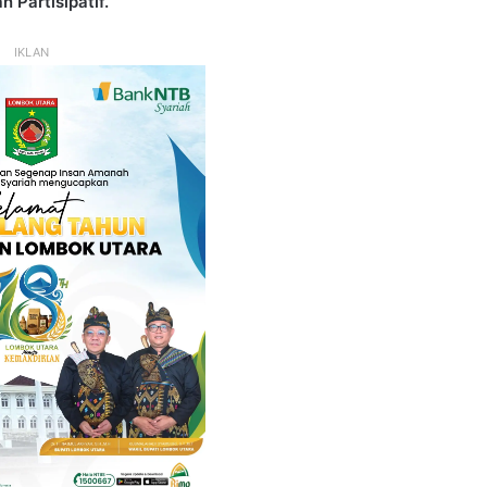
 Partisipatif.”
IKLAN