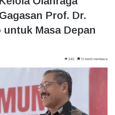
 Kelola Olahraga
agasan Prof. Dr.
to untuk Masa Depan
340
12 menit membaca