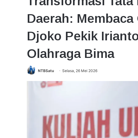
Transformasi Tata
Daerah: Membaca G
Djoko Pekik Irian
Olahraga Bima
NTBSatu
Selasa, 26 Mei 2026