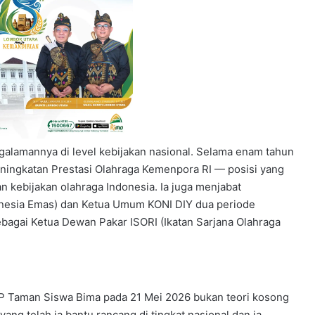
galamannya di level kebijakan nasional. Selama enam tahun
eningkatan Prestasi Olahraga Kemenpora RI — posisi yang
kebijakan olahraga Indonesia. Ia juga menjabat
nesia Emas) dan Ketua Umum KONI DIY dua periode
sebagai Ketua Dewan Pakar ISORI (Ikatan Sarjana Olahraga
P Taman Siswa Bima pada 21 Mei 2026 bukan teori kosong
yang telah ia bantu rancang di tingkat nasional dan ia