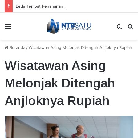
Beda Tempat Penahanan Didik dan Malaungi, Kejari Bima: Alasan Keamanan
Menu
Switch
Ca
Beranda
/
Wisatawan Asing Melonjak Ditengah Anjloknya Rupiah
Wisatawan Asing
Melonjak Ditengah
Anjloknya Rupiah