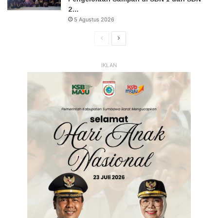
2…
5 Agustus 2026
Halaman
Halaman
Sebelumnya
Selanjutnya
IKLAN