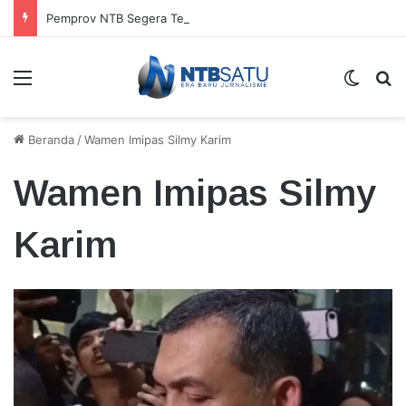
Pemprov NTB Segera Terapkan Manajemen Talenta, Pengisian Jabatan Tak Lagi Andalkan Seleksi Terbuka
Menu
Switch
Ca
Beranda
/
Wamen Imipas Silmy Karim
Wamen Imipas Silmy
Karim