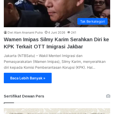
Tak Berkategori
Dwi Alam Ananami Putra
4 Juni 2026
241
Wamen Imipas Silmy Karim Serahkan Diri ke
KPK Terkait OTT Imigrasi Jakbar
Jakarta (NTBSatu) – Wakil Menteri Imigrasi dan
Pemasyarakatan (Wamen Imipas), Silmy Karim, menyerahkan
diri kepada Komisi Pemberantasan Korupsi (KPK). Hal…
Baca Lebih Banyak »
Sertifikat Dewan Pers