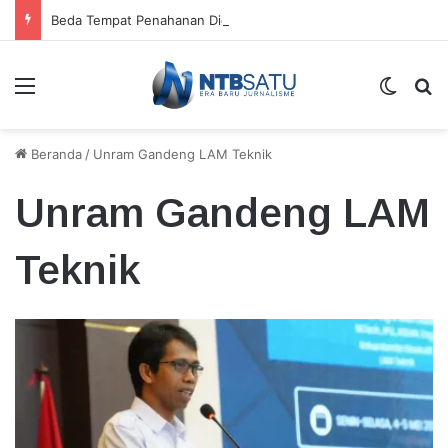
Beda Tempat Penahanan Didik dan Malaungi, Kejari Bima: Alasan Keamanan
Menu
Switch
Ca
Beranda
/
Unram Gandeng LAM Teknik
Unram Gandeng LAM
Teknik