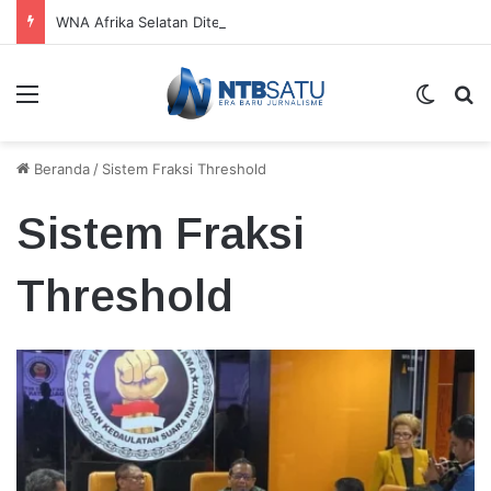
WNA Afrika Selatan Ditemukan Meninggal di Rumah Sewaan Kuta Mandalika
Menu
Switch
Ca
Beranda
/
Sistem Fraksi Threshold
Sistem Fraksi
Threshold