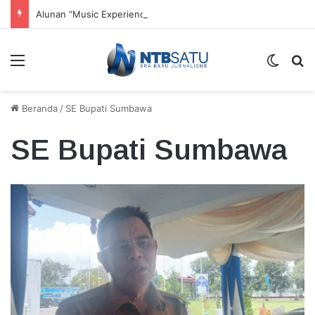
Alunan “Music Experience” Dorong UMKM dan Tenun Lokal
Menu
Switch
Ca
Beranda
/
SE Bupati Sumbawa
SE Bupati Sumbawa