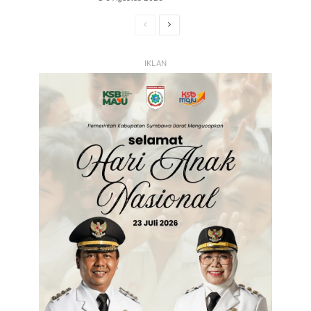
Halaman
Halaman
Sebelumnya
Selanjutnya
IKLAN