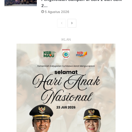
2…
5 Agustus 2026
Halaman
Halaman
Sebelumnya
Selanjutnya
IKLAN