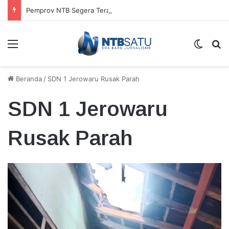
Pemprov NTB Segera Terapkan Manajemen Talenta, Pengisian Jabatan Tak Lagi Andalkan Seleksi Terbuka
Menu
Switch
Ca
Beranda
/
SDN 1 Jerowaru Rusak Parah
SDN 1 Jerowaru
Rusak Parah