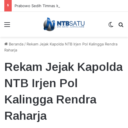
Prabowo Sedih Timnas Indonesia Gagal ke Piala Dunia 2026: Cape Verde Saja Bisa
Menu
Switch
Ca
Beranda
/
Rekam Jejak Kapolda NTB Irjen Pol Kalingga Rendra
Raharja
Rekam Jejak Kapolda
NTB Irjen Pol
Kalingga Rendra
Raharja