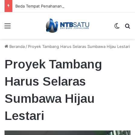
Beda Tempat Penahanan Didik dan Malaungi, Kejari Bima: Alasan Keamanan
Menu
Switch
Ca
Beranda
/
Proyek Tambang Harus Selaras Sumbawa Hijau Lestari
Proyek Tambang
Harus Selaras
Sumbawa Hijau
Lestari