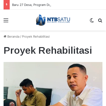
Baru 27 Desa, Program Desa Layak Anak di Lombok Timur Bakal Diperluas
Menu
Switch
Ca
Beranda
/
Proyek Rehabilitasi
Proyek Rehabilitasi