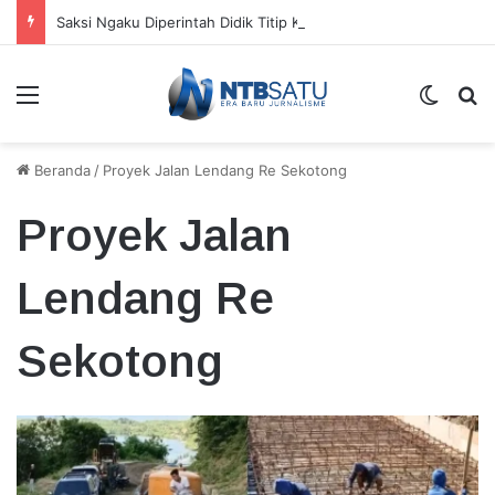
Saksi Ngaku Diperintah Didik Titip Koper Berat dan HP Mati ke Pegawai Bank
Menu
Switch
Ca
Beranda
/
Proyek Jalan Lendang Re Sekotong
Proyek Jalan
Lendang Re
Sekotong