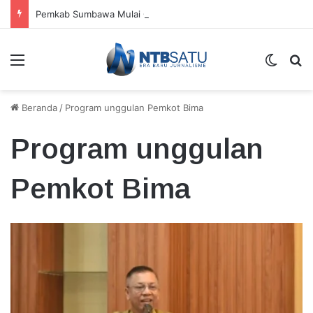
Pemkab Sumbawa Mulai Gelar Festival Budaya di Setiap Kecamatan, Moyo Hilir Jadi Pembuka
Menu
Switch
Ca
Beranda
/
Program unggulan Pemkot Bima
Program unggulan
Pemkot Bima