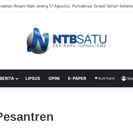
al Didukung Pusat Jadi Ketua KONI NTB
 BERITA
LIPSUS
OPINI
E-PAPER
Ikuti Kami
Ma
Pesantren