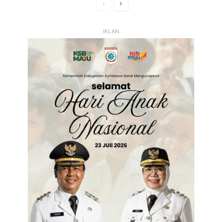
Halaman
Halaman
Sebelumnya
Selanjutnya
IKLAN