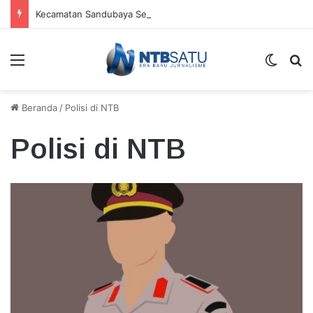
Kecamatan Sandubaya Sebar 171 Titik “Tempah Dedoro” Pangkas Sampah Organik
Menu
Switch
Ca
Beranda
/
Polisi di NTB
Polisi di NTB