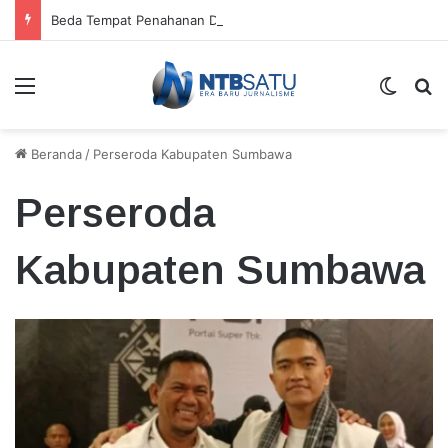
Beda Tempat Penahanan Didik dan Malaungi, Kejari Bima: Alasan Keamanan
Menu
Switch
Ca
Beranda
/
Perseroda Kabupaten Sumbawa
Perseroda
Kabupaten Sumbawa