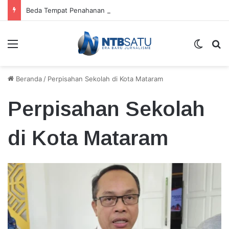
Beda Tempat Penahanan Didik dan Malaungi, Kejari Bima: Alasan Keamanan
Menu
Switch
Ca
Beranda
/
Perpisahan Sekolah di Kota Mataram
Perpisahan Sekolah
di Kota Mataram