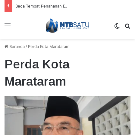
Beda Tempat Penahanan Didik dan Malaungi, Kejari Bima: Alasan Keamanan
Menu
Switch
Ca
Beranda
/
Perda Kota Marataram
Perda Kota
Marataram