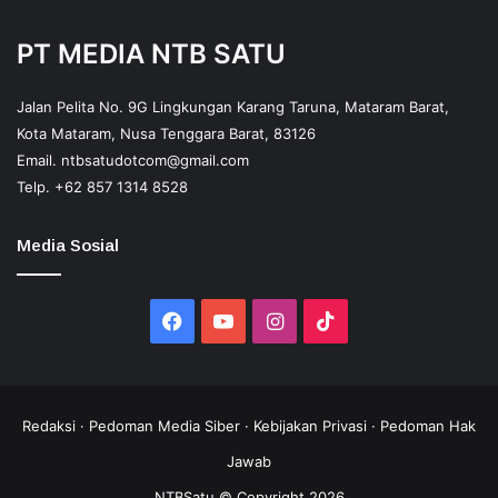
PT MEDIA NTB SATU
Jalan Pelita No. 9G Lingkungan Karang Taruna, Mataram Barat,
Kota Mataram, Nusa Tenggara Barat, 83126
Email.
ntbsatudotcom@gmail.com
Telp.
+62 857 1314 8528
Media Sosial
Facebook
YouTube
Instagram
TikTok
Redaksi
·
Pedoman Media Siber
·
Kebijakan Privasi
·
Pedoman Hak
Jawab
NTBSatu © Copyright 2026