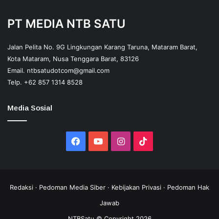
PT MEDIA NTB SATU
Jalan Pelita No. 9G Lingkungan Karang Taruna, Mataram Barat,
Kota Mataram, Nusa Tenggara Barat, 83126
Email.
ntbsatudotcom@gmail.com
Telp.
+62 857 1314 8528
Media Sosial
Facebook
YouTube
Instagram
TikTok
Redaksi
·
Pedoman Media Siber
·
Kebijakan Privasi
·
Pedoman Hak
Jawab
NTBSatu © Copyright 2026