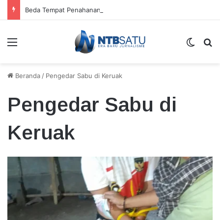
Beda Tempat Penahanan Didik dan Malaungi, Kejari Bima: Alasan Keamanan
Menu
Switch
Ca
Beranda
/
Pengedar Sabu di Keruak
Pengedar Sabu di
Keruak