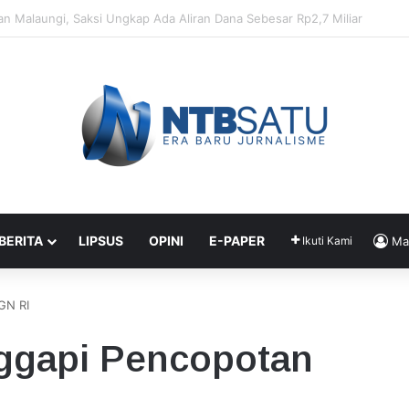
enahanan Didik dan Malaungi, Kejari Bima: Alasan Keamanan
 BERITA
LIPSUS
OPINI
E-PAPER
Ikuti Kami
Ma
GN RI
ggapi Pencopotan