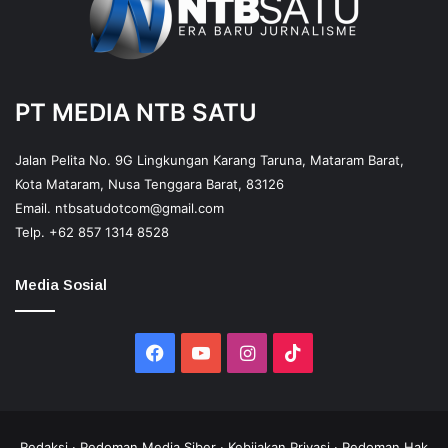
PT MEDIA NTB SATU
Jalan Pelita No. 9G Lingkungan Karang Taruna, Mataram Barat,
Kota Mataram, Nusa Tenggara Barat, 83126
Email.
ntbsatudotcom@gmail.com
Telp.
+62 857 1314 8528
Media Sosial
Facebook
YouTube
Instagram
TikTok
Redaksi
·
Pedoman Media Siber
·
Kebijakan Privasi
·
Pedoman Hak