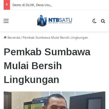
Demo di DLHK, Desa Usut Usut Dugaan Perambahan dan Tambang Ilegal di Hutan NTB
Menu
Switch
Ca
Beranda
/
Pemkab Sumbawa Mulai Bersih Lingkungan
Pemkab Sumbawa
Mulai Bersih
Lingkungan