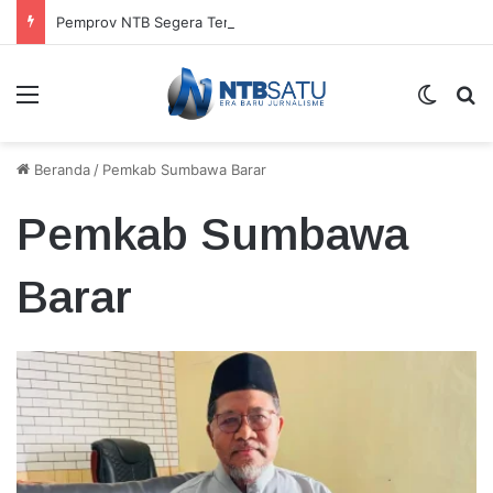
Pemprov NTB Segera Terapkan Manajemen Talenta, Pengisian Jabatan Tak Lagi Andalkan Seleksi Terbuka
Menu
Switch
Ca
Beranda
/
Pemkab Sumbawa Barar
Pemkab Sumbawa
Barar