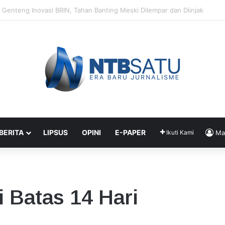
Segera Terapkan Manajemen Talenta, Pengisian Jabatan Tak Lagi Andal
 BERITA
LIPSUS
OPINI
E-PAPER
Ikuti Kami
Ma
 Batas 14 Hari