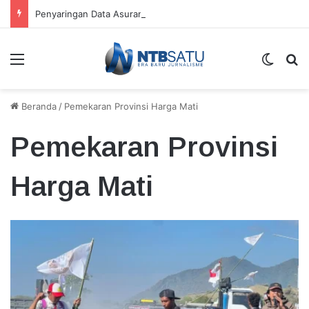
Penyaringan Data Asuransi Jiwa Nelayan KSB Temukan Kepesertaan Ganda
Menu
Switch
Ca
Beranda
/
Pemekaran Provinsi Harga Mati
Pemekaran Provinsi
Harga Mati