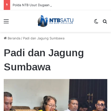
Polda NTB Usut Dugaan Korupsi Dana Bangunan Perguruan Tinggi di Lombok Tengah
Menu
Switch
Ca
Beranda
/
Padi dan Jagung Sumbawa
Padi dan Jagung
Sumbawa