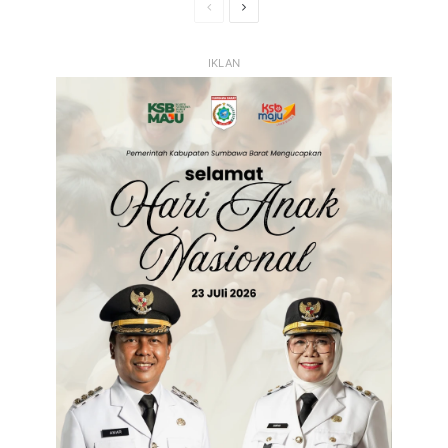
Halaman
Halaman
Sebelumnya
Selanjutnya
IKLAN