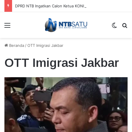
DPRD NTB Ingatkan Calon Ketua KONI Tak Bergantung pada APBD
Menu
Switch
Ca
Beranda
/
OTT Imigrasi Jakbar
OTT Imigrasi Jakbar