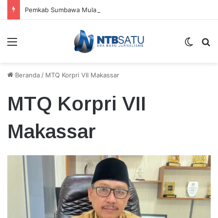
Pemkab Sumbawa Mulai Gelar Festival Budaya di Setiap Kecamatan, Moyo Hilir Jadi Pembuka
Menu
Switch
Ca
Beranda
/
MTQ Korpri VII Makassar
MTQ Korpri VII
Makassar