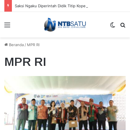
Saksi Ngaku Diperintah Didik Titip Koper Berat dan HP Mati ke Pegawai Bank
Menu
Switch
Ca
Beranda
/
MPR RI
MPR RI