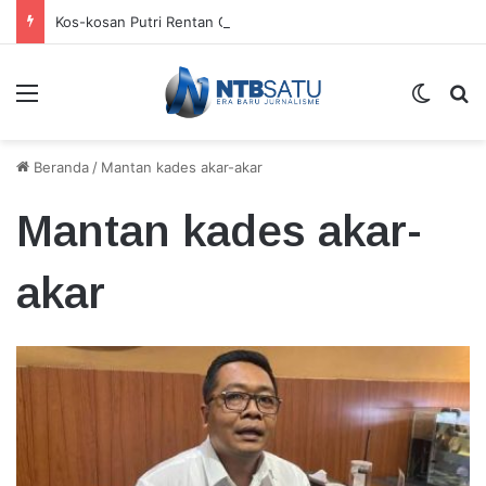
Kos-kosan Putri Rentan Gangguan Kamtibmas
Menu
Switch
Ca
Beranda
/
Mantan kades akar-akar
Mantan kades akar-
akar