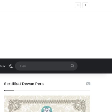
an”
Switch skin
Cari
suk
Sertifikat Dewan Pers