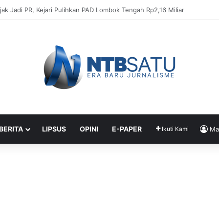
bangan Hakim, Jaksa Telaah Putusan Bebas Terdakwa Kasus Dana “Silum
 BERITA
LIPSUS
OPINI
E-PAPER
Ikuti Kami
Ma