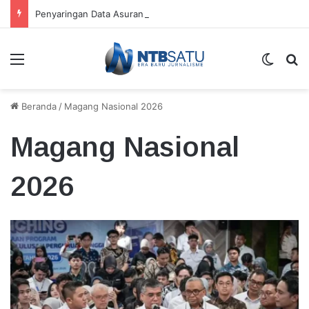
Penyaringan Data Asuransi Jiwa Nelayan KSB Temukan Kepesertaan Ganda
Menu
Switch
Ca
Beranda
/
Magang Nasional 2026
Magang Nasional
2026