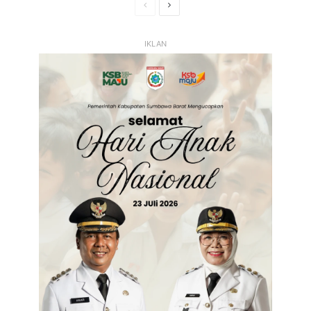
Halaman
Halaman
Sebelumnya
Selanjutnya
IKLAN