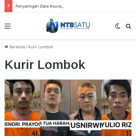
Penyaringan Data Asuransi Jiwa Nelayan KSB Temukan Kepesertaan Ganda
Menu
Switch
Ca
Beranda
/
Kurir Lombok
Kurir Lombok