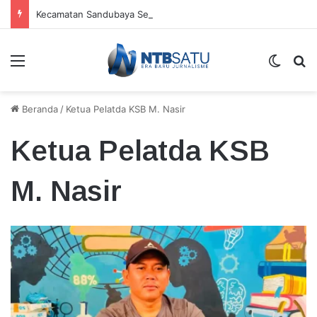
Kecamatan Sandubaya Sebar 171 Titik “Tempah Dedoro” Pangkas Sampah Organik
Menu
Switch
Ca
Beranda
/
Ketua Pelatda KSB M. Nasir
Ketua Pelatda KSB
M. Nasir