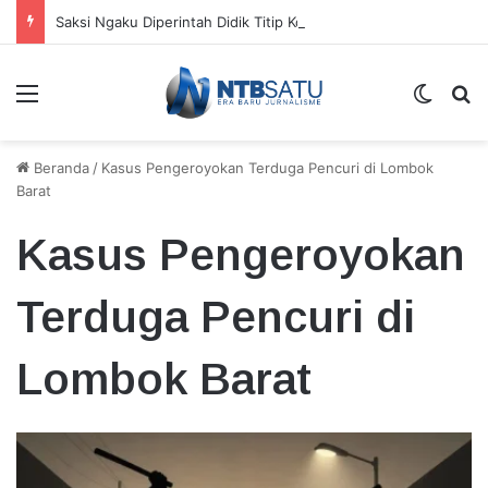
Saksi Ngaku Diperintah Didik Titip Koper Berat dan HP Mati ke Pegawai Bank
Menu
Switch
Ca
Beranda
/
Kasus Pengeroyokan Terduga Pencuri di Lombok
Barat
Kasus Pengeroyokan
Terduga Pencuri di
Lombok Barat