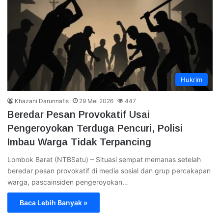
Hukrim
Khazani Darunnafis
29 Mei 2026
447
Beredar Pesan Provokatif Usai
Pengeroyokan Terduga Pencuri, Polisi
Imbau Warga Tidak Terpancing
Lombok Barat (NTBSatu) – Situasi sempat memanas setelah
beredar pesan provokatif di media sosial dan grup percakapan
warga, pascainsiden pengeroyokan…
Baca Lebih Banyak »