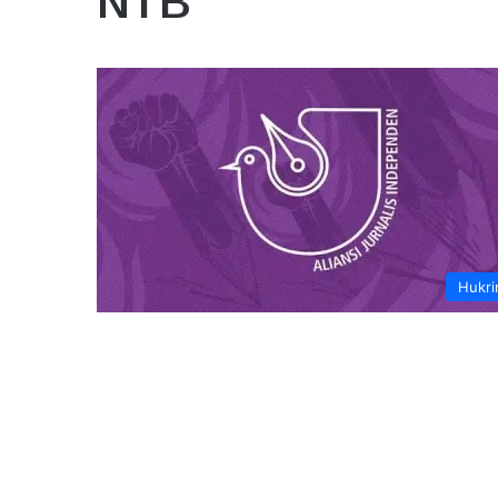
NTB
Hukr