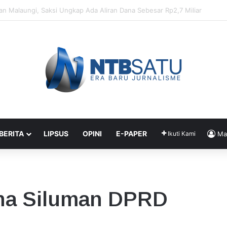
Penahanan Didik dan Malaungi, Kejari Bima: Alasan Keamanan
 BERITA
LIPSUS
OPINI
E-PAPER
Ikuti Kami
Ma
na Siluman DPRD