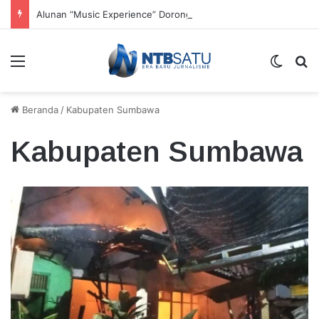
Alunan “Music Experience” Dorong UMKM dan Tenun Lokal
Menu
Switch
Ca
Beranda
/
Kabupaten Sumbawa
Kabupaten Sumbawa