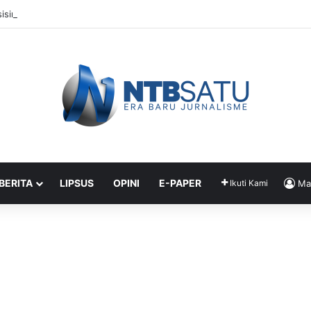
isir KSB Berlanjut, Rencana Hotel Baru Janjikan Transparansi Izin
 BERITA
LIPSUS
OPINI
E-PAPER
Ikuti Kami
Ma