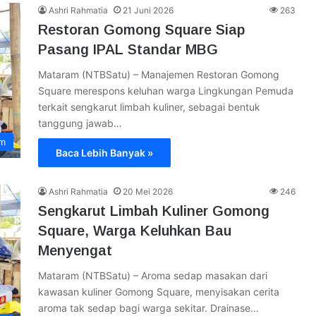
Ashri Rahmatia
21 Juni 2026
263
Restoran Gomong Square Siap
Pasang IPAL Standar MBG
Mataram (NTBSatu) – Manajemen Restoran Gomong
Square merespons keluhan warga Lingkungan Pemuda
terkait sengkarut limbah kuliner, sebagai bentuk
tanggung jawab…
am
Baca Lebih Banyak »
Ashri Rahmatia
20 Mei 2026
246
Sengkarut Limbah Kuliner Gomong
Square, Warga Keluhkan Bau
Menyengat
Mataram (NTBSatu) – Aroma sedap masakan dari
kawasan kuliner Gomong Square, menyisakan cerita
aroma tak sedap bagi warga sekitar. Drainase…