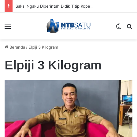
Saksi Ngaku Diperintah Didik Titip Koper Berat dan HP Mati ke Pegawai Bank
Menu
Switch
Ca
Beranda
/
Elpiji 3 Kilogram
Elpiji 3 Kilogram