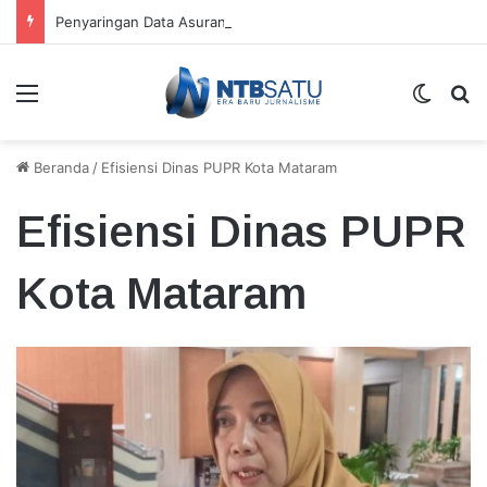
Penyaringan Data Asuransi Jiwa Nelayan KSB Temukan Kepesertaan Ganda
Menu
Switch
Ca
Beranda
/
Efisiensi Dinas PUPR Kota Mataram
Efisiensi Dinas PUPR
Kota Mataram