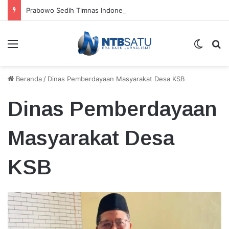
Prabowo Sedih Timnas Indonesia Gagal ke Piala Dunia 2026: Cape Verde Saja Bisa
Menu
Switch
Ca
Beranda
/
Dinas Pemberdayaan Masyarakat Desa KSB
Dinas Pemberdayaan
Masyarakat Desa
KSB